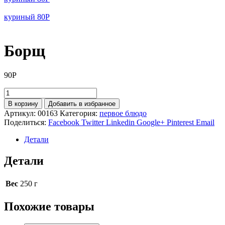
куриный
80
Р
Борщ
90
Р
Количество
товара
В корзину
Добавить в избранное
Борщ
Артикул:
00163
Категория:
первое блюдо
Поделиться:
Facebook
Twitter
Linkedin
Google+
Pinterest
Email
Детали
Детали
Вес
250 г
Похожие товары