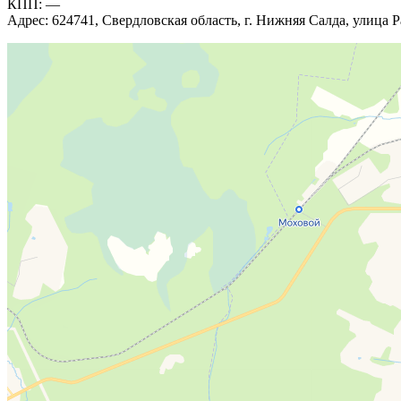
КПП: —
Адрес: 624741, Свердловская область, г. Нижняя Салда, улица