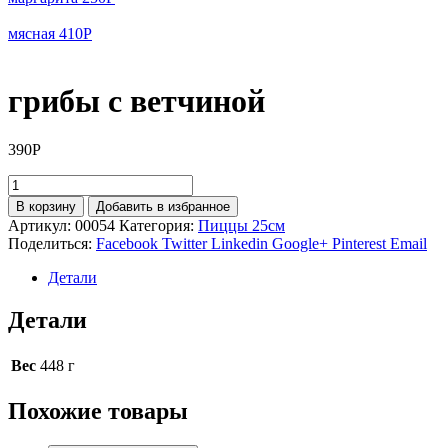
мясная
410
Р
грибы с ветчиной
390
Р
Количество
товара
В корзину
Добавить в избранное
грибы
Артикул:
00054
Категория:
Пиццы 25см
с
Поделиться:
Facebook
Twitter
Linkedin
Google+
Pinterest
Email
ветчиной
Детали
Детали
Вес
448 г
Похожие товары