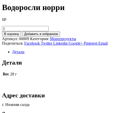
Водоросли норри
0
Р
Количество
товара
В корзину
Добавить в избранное
Водоросли
Артикул:
00009
Категория:
Морепродукты
норри
Поделиться:
Facebook
Twitter
Linkedin
Google+
Pinterest
Email
Детали
Детали
Вес
28 г
Адрес доставки
г. Нижняя салда